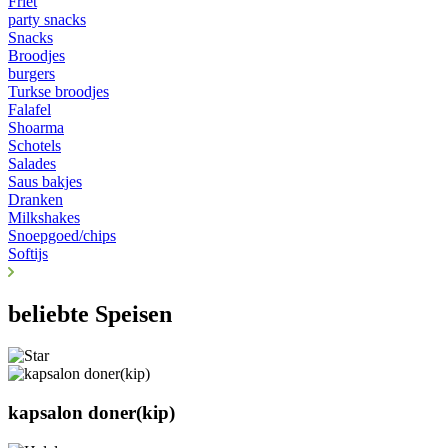
Friet
party snacks
Snacks
Broodjes
burgers
Turkse broodjes
Falafel
Shoarma
Schotels
Salades
Saus bakjes
Dranken
Milkshakes
Snoepgoed/chips
Softijs
beliebte Speisen
kapsalon doner(kip)