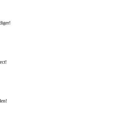
diger!
ect!
len!